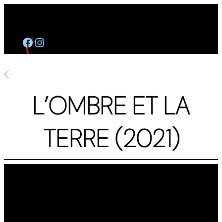
🇫🇷
🇪🇸
Aller
Facebook
https://www.instagram.com/albalucera/
au
contenu
←
L’OMBRE ET LA
TERRE (2021)