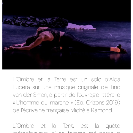
L’Ombre et la Terre est un solo d’Alba
Lucera sur une musique originale de Tino
van der Sman, à partir de l’ouvrage littéraire
« L’homme qui marche » (Ed. Orizons 2019)
de l’écrivaine française Michèle Ramond.
L’Ombre et la Terre est la quête