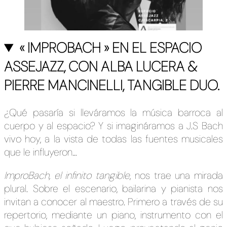
« IMPROBACH » EN EL ESPACIO
ASSEJAZZ, CON ALBA LUCERA &
PIERRE MANCINELLI, TANGIBLE DUO
.
¿Qué pasaría si lleváramos la música barroca al
cuerpo y al espacio? Y si imagináramos a J.S Bach
vivo hoy, a la vista de todas las fuentes musicales
que le influyeron
…
ImproBach, el infinito tangible
, nos trae una mirada
plural. Sobre el escenario, bailarina y pianista nos
invitan a conocer al maestro. Primero a través de su
repertorio, mediante un piano, instrumento con el