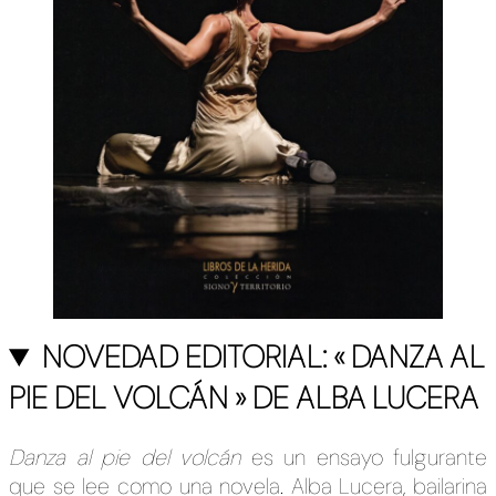
NOVEDAD EDITORIAL: « DANZA AL
PIE DEL VOLCÁN » DE ALBA LUCERA
Danza al pie del volcán
es un ensayo fulgurante
que se lee como una novela. Alba Lucera, bailarina