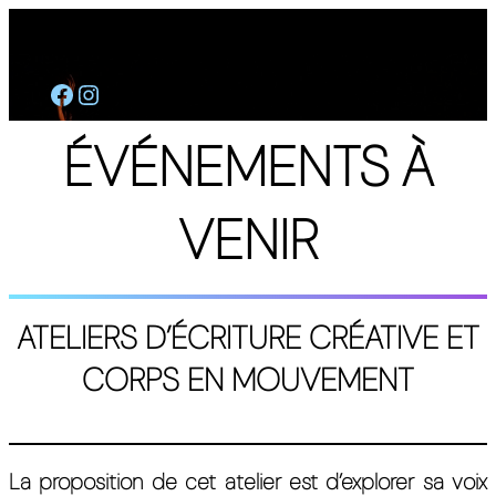
🇫🇷
🇪🇸
Aller
Facebook
https://www.instagram.com/albalucera/
au
contenu
ÉVÉNEMENTS À
VENIR
ATELIERS D’ÉCRITURE CRÉATIVE ET
CORPS EN MOUVEMENT
La proposition de cet atelier est d’explorer sa voix