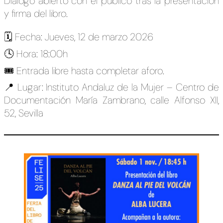
Diálogo abierto con el público tras la presentación
y firma del libro.
🗓️ Fecha: Jueves, 12 de marzo 2026
🕓 Hora: 18:00h
🎟️ Entrada libre hasta completar aforo.
📍 Lugar: Instituto Andaluz de la Mujer – Centro de
Documentación María Zambrano, calle Alfonso XII,
52, Sevilla