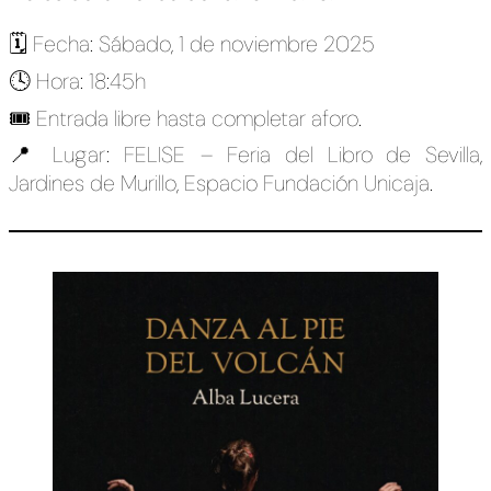
🗓️ Fecha: Sábado, 1 de noviembre 2025
🕓 Hora: 18:45h
🎟️ Entrada libre hasta completar aforo.
📍 Lugar: FELISE – Feria del Libro de Sevilla,
Jardines de Murillo, Espacio Fundación Unicaja.