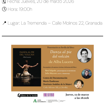
🗓️ Fecha: Jueves, 20 de marzo 2026
🕓 Hora: 19:00h
📍 Lugar: La Tremenda – Calle Molinos 22, Granada